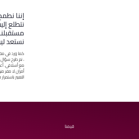
إننا نطمح
نتطلع إل
مستقبلنا 
نستعد ليوم
كما ورد في مقا
، تم طرح سؤال بس
مع أسلافي. أعتق
أمران لا مفر من
التغيير باستمرار
قيمنا