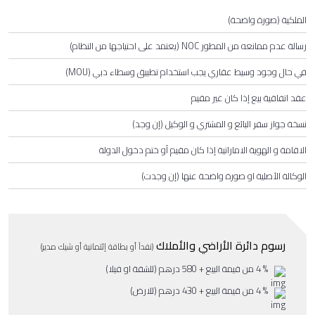
الملكية (صورة واضحة)
رسالة عدم ممانعه من المطور NOC (يعتمد على احتياجها من النظام)
في حال وجود وسيط عقاري يجب استخدام تطبيق وسطاء دبي (MOU)
عقد اتفاقية بيع إذا كان غير مقيم
نسخة جواز سفر البائع و المشتري و الوكيل (إن وجد)
الاقامة و الهوية الاماراتية إذا كان مقيم أو ختم دخول الدولة
الوكالة الأصلية او صورة واضحة عنها (إن وجدت)
رسوم دائرة الأراضي والأملاك
(نقداً أو بطاقة إئتمانية أو شيك مدير)
% 4 من قيمة البيع + 580 درهم (للشقة او فيلا)
% 4 من قيمة البيع + 430 درهم (للارض)