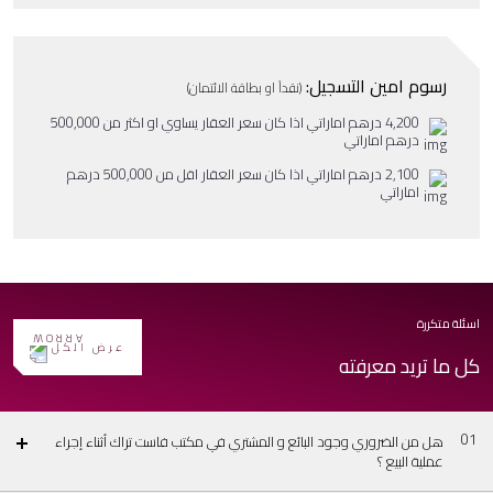
رسوم امين التسجيل:
(نقداً او بطاقة الائتمان)
4,200 درهم اماراتي اذا كان سعر العقار يساوي او اكثر من 500,000
درهم اماراتي
2,100 درهم اماراتي اذا كان سعر العقار اقل من 500,000 درهم
اماراتي
اسئلة متكررة
عرض الكل
كل ما تريد معرفته
01
هل من الضروري وجود البائع و المشتري في مكتب فاست تراك أثناء إجراء
عملية البيع ؟