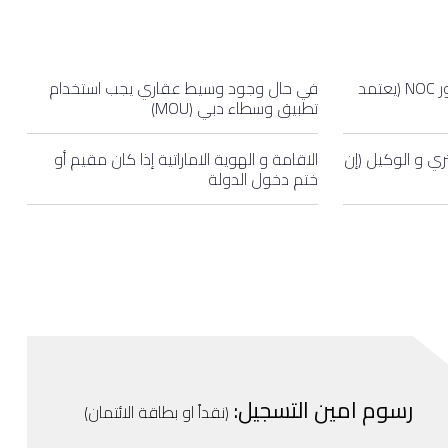
رسالة عدم ممانعه من المطور NOC (يعتمد
في حال وجود وسيط عقاري يجب استخدام
تطبيق وسطاء دبي (MOU)
ري و الوكيل (إن
الاقامة و الهوية الاماراتية إذا كان مقيم أو
ختم دخول الدولة
رسوم امين التسجيل:
(نقداً او بطاقة الائتمان)