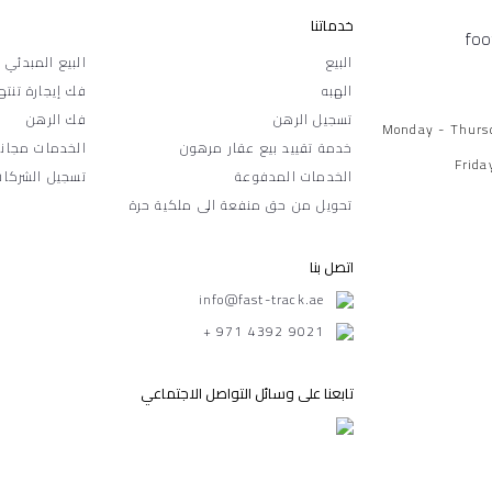
خدماتنا
البيع
البيع المبدئي
الهبه
فك إيجارة تنته
تسجيل الرهن
فك الرهن
Monday - Thurs
خدمة تقييد بيع عقار مرهون
الخدمات مجاني
Frida
الخدمات المدفوعة
تسجيل الشركات
تحويل من حق منفعة الى ملكية حرة
اتصل بنا
info@fast-track.ae
+ 971 4392 9021
تابعنا على وسائل التواصل الاجتماعي